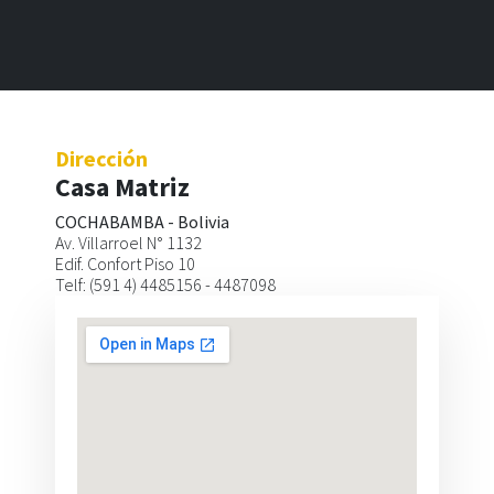
Dirección
Dirección
Sucursal
Casa Matriz
SANTA CRUZ - BOLIVIA
COCHABAMBA - Bolivia
Calle Libertad esq. Cañada Strongest
Av. Villarroel N° 1132
Edif. Plaza Libertad - Of. 234
Edif. Confort Piso 10
Telf: (591 3) 3303796
Telf: (591 4) 4485156 - 4487098