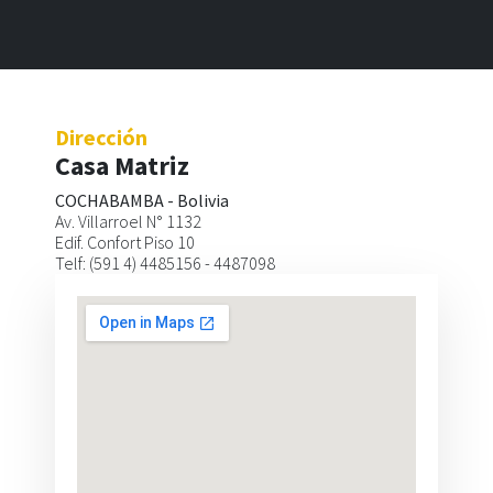
Dirección
Dirección
Sucursal
Casa Matriz
SANTA CRUZ - BOLIVIA
COCHABAMBA - Bolivia
Calle Libertad esq. Cañada Strongest
Av. Villarroel N° 1132
Edif. Plaza Libertad - Of. 234
Edif. Confort Piso 10
Telf: (591 3) 3303796
Telf: (591 4) 4485156 - 4487098