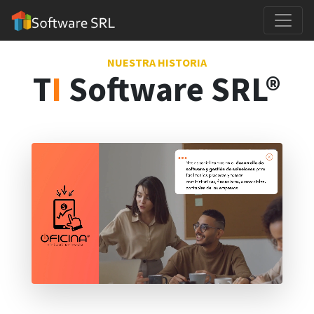
NUESTRA HISTORIA
T
I
Software SRL®