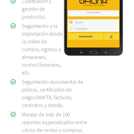
Codificación y
gestión de
productos.
Seguimiento a la
importación desde
la orden de
compra, ingreso a
almacenes,
control financiero,
etc.
Seguimiento documental de
pólizas, certificados de
origen/NAFTA, facturas,
contratos y demás.
Manejo de más de 100
reportes especializados entre
Libros de ventas y compras,