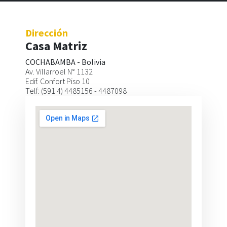
Dirección
Dirección
Sucursal
Casa Matriz
SANTA CRUZ - BOLIVIA
COCHABAMBA - Bolivia
Calle Libertad esq. Cañada Strongest
Av. Villarroel N° 1132
Edif. Plaza Libertad - Of. 234
Edif. Confort Piso 10
Telf: (591 3) 3303796
Telf: (591 4) 4485156 - 4487098