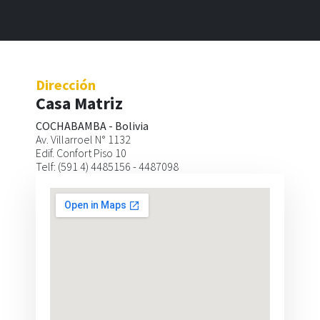
Dirección
Dirección
Sucursal
Casa Matriz
SANTA CRUZ - BOLIVIA
COCHABAMBA - Bolivia
Calle Libertad esq. Cañada Strongest
Av. Villarroel N° 1132
Edif. Plaza Libertad - Of. 234
Edif. Confort Piso 10
Telf: (591 3) 3303796
Telf: (591 4) 4485156 - 4487098